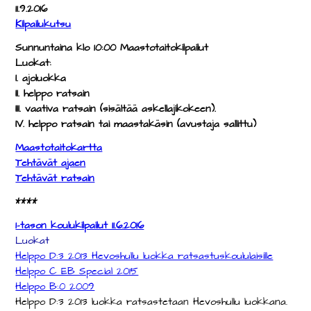
11.9.2016
Kilpailukutsu
Sunnuntaina klo 10:00 Maastotaitokilpailut
Luokat:
I. ajoluokka
II. helppo ratsain
III. vaativa ratsain (sisältää askellajikokeen).
IV. helppo ratsain tai maastakäsin (avustaja sallitt
u)
Maastotaitokartta
Tehtävät ajaen
Tehtävät ratsain
****
1-tason koulukilpailut 11.6.2016
Luokat
Helppo D:3 2013 Hevoshullu luokka ratsastuskoululaisille
Helppo C EB Special 2015
Helppo B:0 2009
Helppo D:3 2013 luokka ratsastetaan Hevoshullu luokkana.