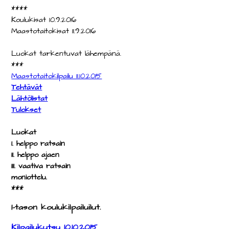
****
Koulukisat 10.9.2016
Maastotaitokisat 11.9.2016
Luokat tarkentuvat lähempänä.
***
Maastotaitokilpailu 11.10.2015
Tehtävät
Lähtölistat
Tulokset
Luokat
1. helppo ratsain
11. helppo ajaen
111. vaativa ratsain
moniottelu.
***
1-tason koulukilpailuilut.
Kilpailukutsu 10.10.2015