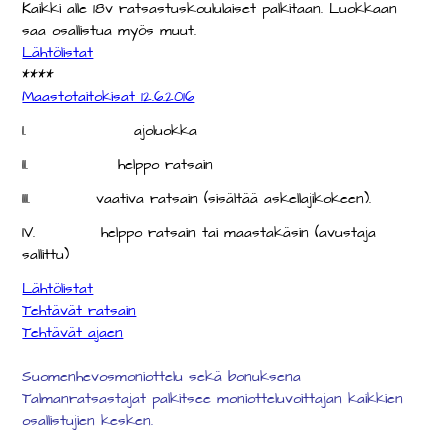
Kaikki alle 18v ratsastuskoululaiset palkitaan. Luokkaan
saa osallistua myös muut.
Lähtölistat
****
Maastotaitokisat 12.6.2016
I.
ajoluokka
II.
helppo ratsain
III.
vaativa ratsain (sisältää askellajikokeen).
IV.
helppo ratsain tai maastakäsin (avustaja
sallittu)
Lähtölistat
Tehtävät ratsain
Tehtävät ajaen
Suomenhevosmoniottelu sekä bonuksena
Talmanratsastajat palkitsee moniotteluvoittajan kaikkien
osallistujien kesken.