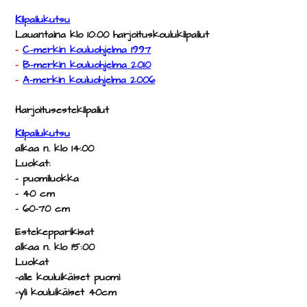
Kilpailukutsu
Lauantaina klo 10:00 harjoituskoulukilpailut
-
C-merkin kouluohjelma 1997
-
B-merkin kouluohjelma 2010
-
A-merkin kouluohjelma 2006
Harjoitusestekilpailut
Kilpailukutsu
alkaa n. klo 14:00
Luokat:
- puomiluokka
- 40 cm
- 60-70 cm
Estekepparikisat
alkaa n. klo 15:00
Luokat
-alle kouluikäiset puomi
-yli kouluikäiset 40cm