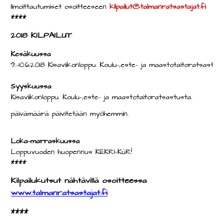
Ilmoittautumiset osoitteeseen
kilpailut@talmanratsastajat.fi
****
2018 KILPAILUT
Kesäkuussa
9.-10.6.2018 Kisaviikonloppu. Koulu-,este- ja maastotaitoratsastu
Syyskuussa
Kisaviikonloppu. Koulu-,este- ja maastotaitoratsastusta.
päivämäärä päivitetään myöhemmin.
Loka-marraskuussa
Loppuvuoden huopennus KEKRI-KüR!
****
Kilpailukutsut nähtävillä osoitteessa
www.talmanratsastajat.fi
****