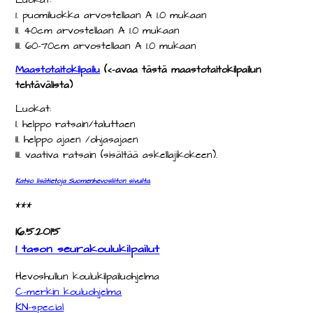
Luokat:
1.
puomiluokka
arvostellaan A 1.0 mukaan
II. 40cm
arvostellaan A 1.0 mukaan
III.
60-70cm
arvostellaan A 1.0 mukaan
Maastotaitokilpailu
(<-avaa tästä maastotaitokilpailun
tehtävälista)
Luokat:
I.
helppo ratsain/taluttaen
II.
helppo ajaen /ohjasajaen
III.
vaativa ratsain (sisältää askellajikokeen).
Katso lisätietoja Suomenhevosliiton sivuilta.
***
16.5.2015
1 tason seurakoulukilpailut
Hevoshullun koulukilpailuohjelma
C-merkin kouluohjelma
KN-special