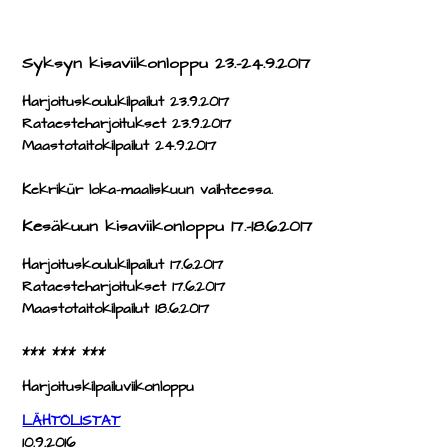
Syksyn kisaviikonloppu 23.-24.9.2017
Harjoituskoulukilpailut 23.9.2017
Rataesteharjoitukset 23.9.2017
Maastotaitokilpailut 24.9.2017
Kekrikür loka-maaliskuun vaihteessa.
Kesäkuun kisaviikonloppu 17.-18.6.2017
Harjoituskoulukilpailut 17.6.2017
Rataesteharjoitukset 17.6.2017
Maastotaitokilpailut 18.6.2017
*** *** ***
Harjoituskilpailuviikonloppu
LÄHTÖLISTAT
10.9.2016