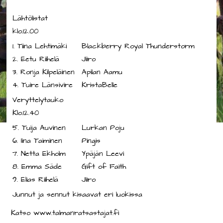
Lähtölistat
klo.12.00
1. Tiina Lehtimäki
Blackberry Royal Thunderstorm
2. Eetu Riihelä
Jiiro
3. Ronja Kilpeläinen
Apilan Aamu
4. Tuire Länsivire
KristaBelle
Veryttelytauko
Klo.12.40
5. Tuija Auvinen
Lurkan Poju
6. Iina Taiminen
Pingis
7. Netta Ekholm
Ypäjän Leevi
8. Emma Säde
Gift of Faith
9. Elias Riihelä
Jiiro
Junnut ja sennut kisaavat eri luokissa
Katso www.talmanratsastajat.fi