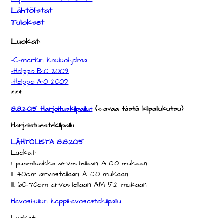
Lähtölistat
Tulokset
Luokat:
-C-merkin kouluohjelma
-Helppo B:0 2009
-Helppo A:0 2009
***
8.8.2015 Harjoituskilpailut
(<-avaa tästä kilpailukutsu)
Harjoistuestekilpailu
LÄHTÖLISTA 8.8.2015
Luokat:
1.
puomiluokka
arvostellaan A 0.0 mukaan
II. 40cm
arvostellaan A 0.0 mukaan
III.
60-70cm
arvostellaan AM 5.2 mukaan
Hevoshullun keppihevosestekilpailu