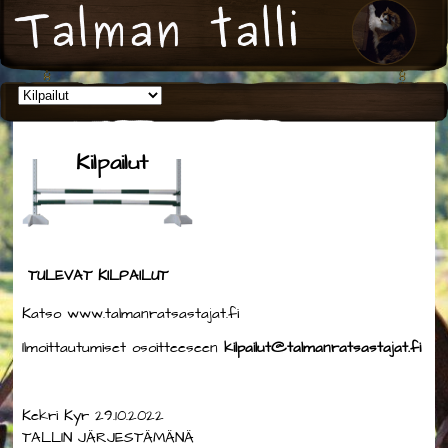
Kilpailut
TULEVAT KILPAILUT
Katso www.talmanratsastajat.fi
Ilmoittautumiset osoitteeseen
kilpailut@talmanratsastajat.fi
Kekri Kyr 29.10.2022
TALLIN JÄRJESTÄMÄNÄ